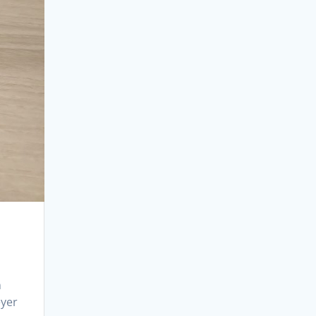
n
eyer