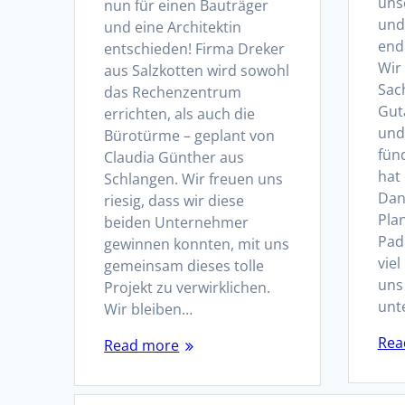
uns
nun für einen Bauträger
und
und eine Architektin
endl
entschieden! Firma Dreker
Wir
aus Salzkotten wird sowohl
Sac
das Rechenzentrum
Gut
errichten, als auch die
und
Bürotürme – geplant von
fün
Claudia Günther aus
hat 
Schlangen. Wir freuen uns
Dan
riesig, dass wir diese
Pla
beiden Unternehmer
Pad
gewinnen konnten, mit uns
vie
gemeinsam dieses tolle
uns
Projekt zu verwirklichen.
unt
Wir bleiben…
Rea
Read more