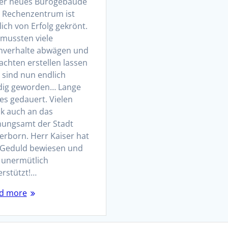
er neues Bürogebäude
 Rechenzentrum ist
ich von Erfolg gekrönt.
 mussten viele
hverhalte abwägen und
achten erstellen lassen
 sind nun endlich
dig geworden… Lange
es gedauert. Vielen
k auch an das
nungsamt der Stadt
erborn. Herr Kaiser hat
l Geduld bewiesen und
 unermütlich
erstützt!…
d more