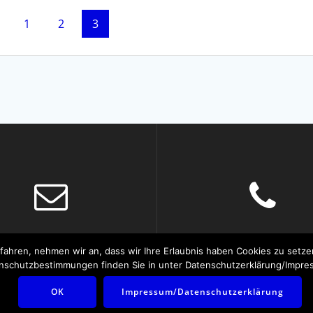
Page
Page
Page
1
2
3
info@vegasystems.de
+49 5251 148540
fahren, nehmen wir an, dass wir Ihre Erlaubnis haben Cookies zu setz
nschutzbestimmungen finden Sie in unter Datenschutzerklärung/Impre
OK
Impressum/Datenschutzerklärung