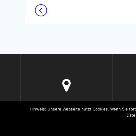
Posts
navigation
Halberstädter Str. 99
Hinweis: Unsere Webseite nutzt Cookies. Wenn Sie fort
33106 Paderborn
Date